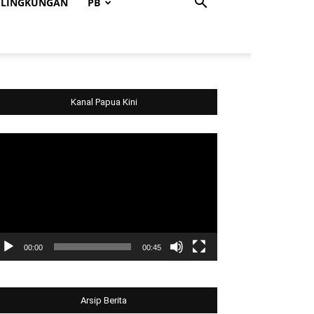
LINGKUNGAN
PB
Kanal Papua Kini
deo
ayer
00:00
00:45
Arsip Berita