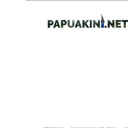
Papua
Kini