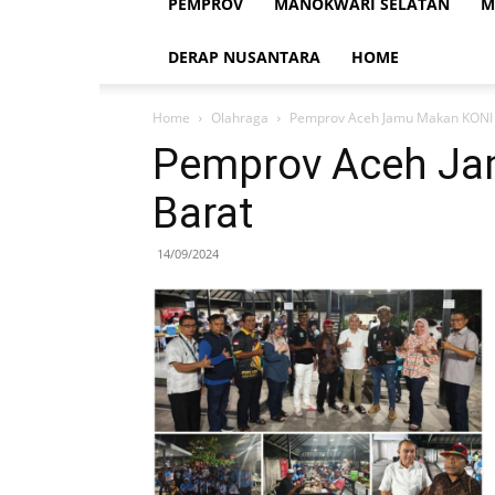
PEMPROV
MANOKWARI SELATAN
M
DERAP NUSANTARA
HOME
Home
Olahraga
Pemprov Aceh Jamu Makan KONI 
Pemprov Aceh Ja
Barat
14/09/2024