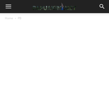
Home
PB