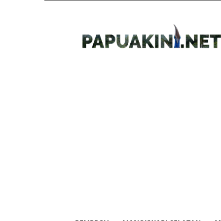
Papua
Kini