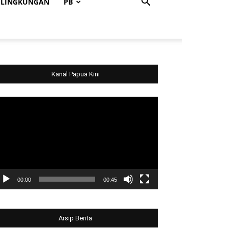
LINGKUNGAN
PB
Kanal Papua Kini
deo
ayer
00:00
00:45
Arsip Berita