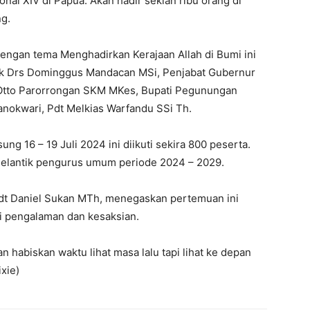
nal XIV di Papua. Akan hadir sekian ribu orang di
ng.
gan tema Menghadirkan Kerajaan Allah di Bumi ini
rfak Drs Dominggus Mandacan MSi, Penjabat Gubernur
m Otto Parorrongan SKM MKes, Bupati Pegunungan
Manokwari, Pdt Melkias Warfandu SSi Th.
g 16 – 19 Juli 2024 ini diikuti sekira 800 peserta.
melantik pengurus umum periode 2024 – 2029.
dt Daniel Sukan MTh, menegaskan pertemuan ini
i pengalaman dan kesaksian.
gan habiskan waktu lihat masa lalu tapi lihat ke depan
ixie)