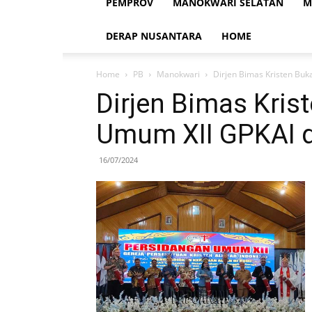
PEMPROV
MANOKWARI SELATAN
M
DERAP NUSANTARA
HOME
Home
PB
Manokwari
Dirjen Bimas Kristen Bu
Dirjen Bimas Kris
Umum XII GPKAI 
16/07/2024