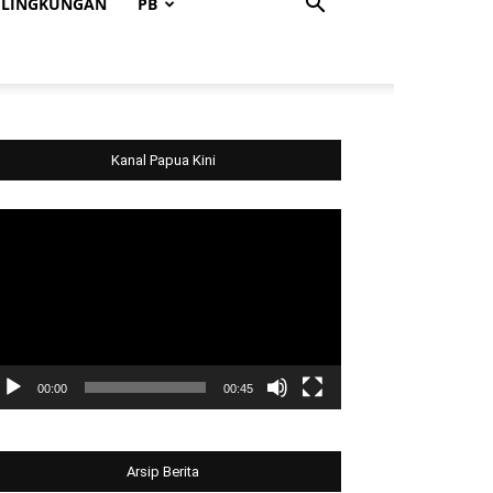
LINGKUNGAN
PB
Kanal Papua Kini
deo
ayer
00:00
00:45
Arsip Berita