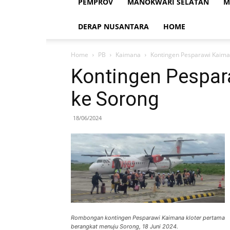
PEMPROV
MANOKWARI SELATAN
M
DERAP NUSANTARA
HOME
Home
PB
Kaimana
Kontingen Pesparawi Kaima
Kontingen Pespar
ke Sorong
18/06/2024
Rombongan kontingen Pesparawi Kaimana kloter pertama
berangkat menuju Sorong, 18 Juni 2024.