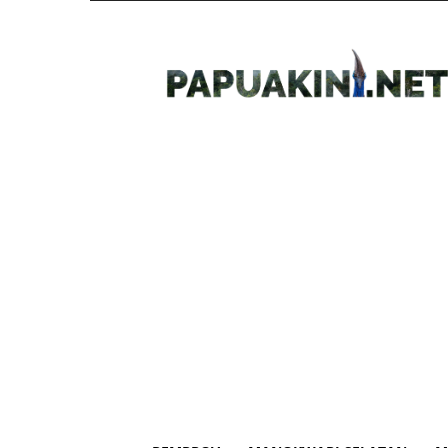
Papua
Kini