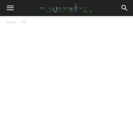
Home
PB