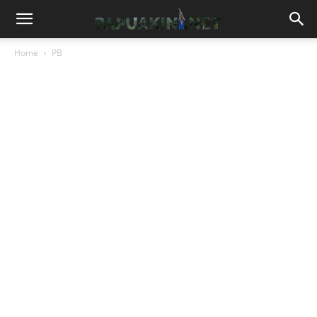
Home
PB