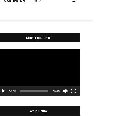
LINGKUNGAN
PB
Kanal Papua Kini
deo
ayer
00:00
00:45
Arsip Berita