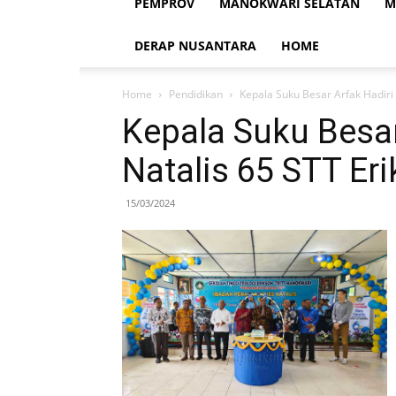
PEMPROV
MANOKWARI SELATAN
M
DERAP NUSANTARA
HOME
Home
Pendidikan
Kepala Suku Besar Arfak Hadiri 
Kepala Suku Besar
Natalis 65 STT Eri
15/03/2024