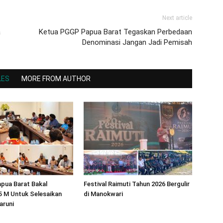
Next article
a
Ketua PGGP Papua Barat Tegaskan Perbedaan
Denominasi Jangan Jadi Pemisah
LES
MORE FROM AUTHOR
pua Barat Bakal
Festival Raimuti Tahun 2026 Bergulir
5 M Untuk Selesaikan
di Manokwari
aruni