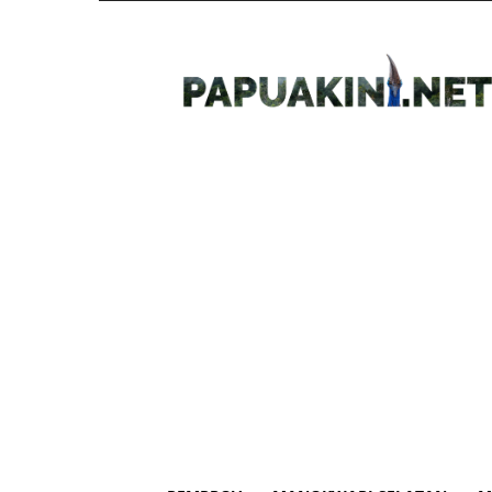
Papua
Kini