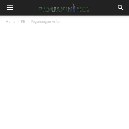
Home
PB
Pegunungan Arfak