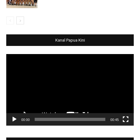
Kanal Papua Kini
Video
Player
00:00
00:45