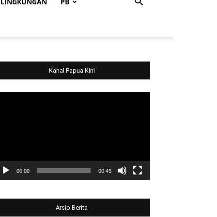
LINGKUNGAN
PB
Kanal Papua Kini
deo
ayer
00:00
00:45
Arsip Berita