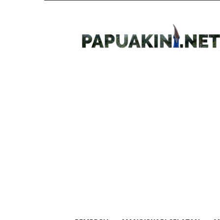
Papua
Kini