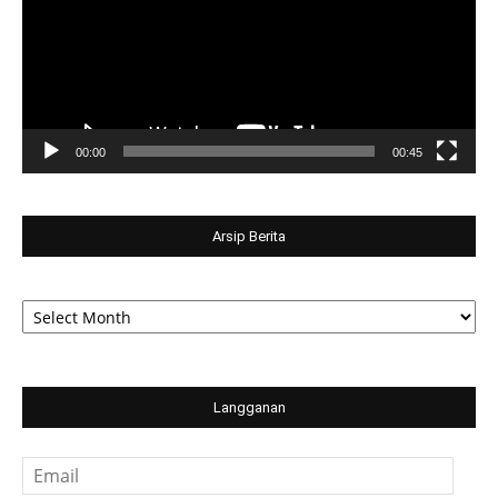
00:00
00:45
Arsip Berita
Arsip
Berita
Langganan
Email