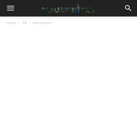
Home
PB
Manokwari