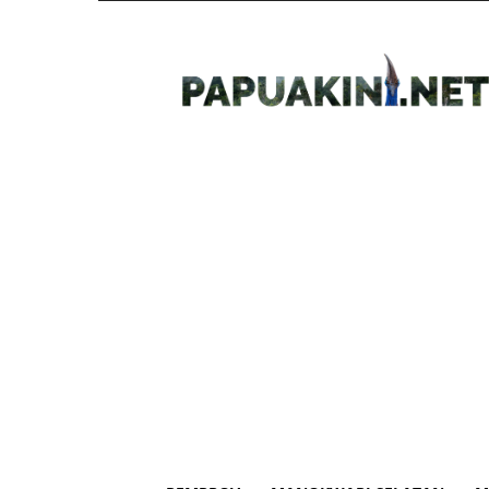
Papua
Kini