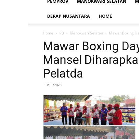
PEMPROV
MANOKWARI SELATAN
M
DERAP NUSANTARA
HOME
Home
PB
Manokwari Selatan
Mawar Boxing Da
Mawar Boxing Day
Mansel Diharapka
Pelatda
13/11/2023