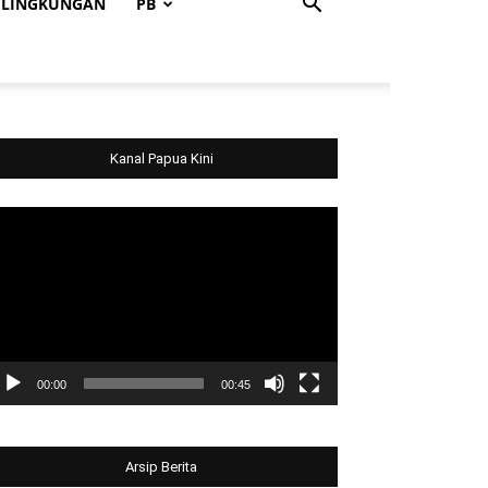
LINGKUNGAN
PB
Kanal Papua Kini
deo
ayer
00:00
00:45
Arsip Berita