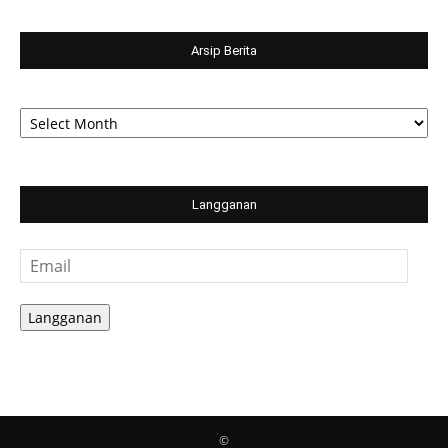
Arsip Berita
Arsip
Berita
Langganan
Email
Langganan
©