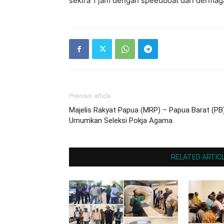
sekira 1 jam dengan speedboat dari dermag
Previous article
Majelis Rakyat Papua (MRP) – Papua Barat (PB
Umumkan Seleksi Pokja Agama
RELATED ARTIC