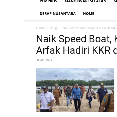
PEMPROV
MANOKWARI SELATAN
M
DERAP NUSANTARA
HOME
Home
Religi
Naik Speed Boat, Kepala Suku Besar A
Naik Speed Boat, 
Arfak Hadiri KKR 
06/06/2023