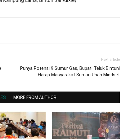
a Kampung Lama, Bintuni.(an/dixie)
Next article
)
Punya Potensi 9 Sumur Gas, Bupati Teluk Bintuni
Harap Masyarakat Sumuri Ubah Mindset
LES
MORE FROM AUTHOR