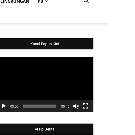
LINGKUNGAN
PB
Kanal Papua Kini
deo
ayer
00:00
00:45
Arsip Berita