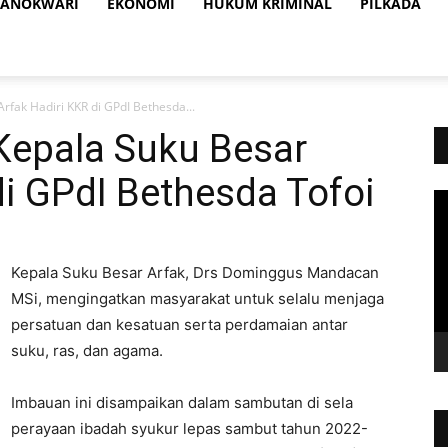
ANOKWARI
EKONOMI
HUKUM KRIMINAL
PILKADA
rfak Hadiri KKR di GPdI Bethesda...
Kepala Suku Besar
di GPdI Bethesda Tofoi
Vi
Pl
Kepala Suku Besar Arfak, Drs Dominggus Mandacan
MSi, mengingatkan masyarakat untuk selalu menjaga
persatuan dan kesatuan serta perdamaian antar
suku, ras, dan agama.
Imbauan ini disampaikan dalam sambutan di sela
perayaan ibadah syukur lepas sambut tahun 2022-