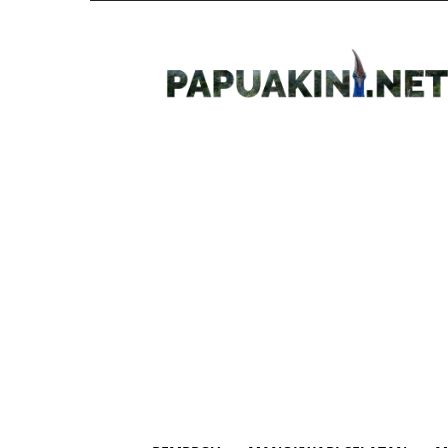
Papua
Kini