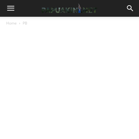
Home
PB