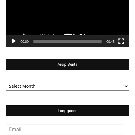
00:00
00:45
Arsip Berita
Arsip
Berita
Langganan
Email