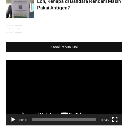
Loh, Kenapa di Bandara Rendani Masih
Pakai Antigen?
Kanal Papua Kini
Video
Player
00:00
00:45