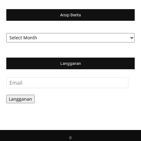
Arsip Berita
Arsip
Berita
Langganan
Email
Langganan
©