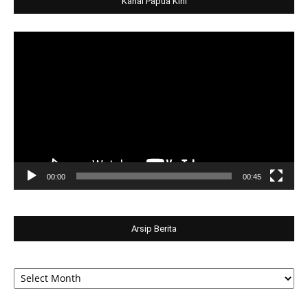
Kanal Papua Kini
Video
Player
00:00
00:45
Arsip Berita
Arsip
Berita