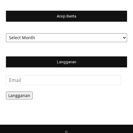
Arsip Berita
Arsip
Berita
Langganan
Email
Langganan
©