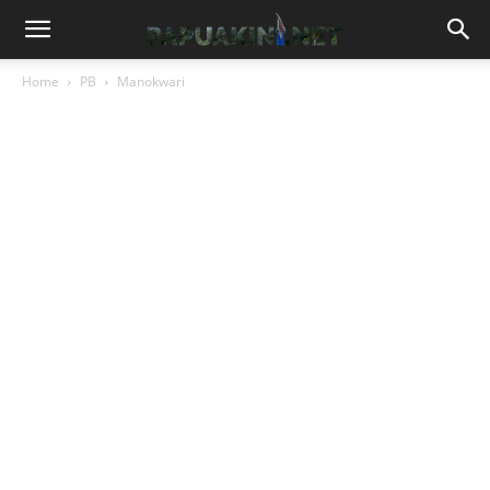
Home
PB
Manokwari