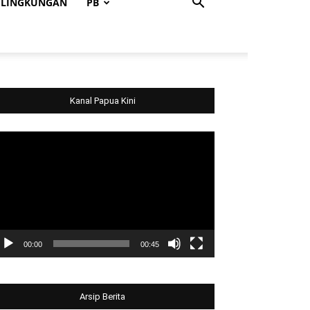
LINGKUNGAN
PB
Kanal Papua Kini
deo
ayer
00:00
00:45
Arsip Berita