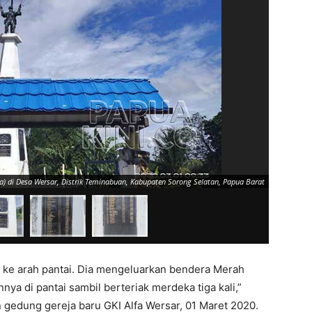
) di Desa Wersar, Distrik Teminabuan, Kabupaten Sorong Selatan, Papua Barat
lan ke arah pantai. Dia mengeluarkan bendera Merah
nya di pantai sambil berteriak merdeka tiga kali,”
n gedung gereja baru GKI Alfa Wersar, 01 Maret 2020.