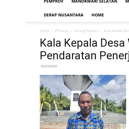
PEMPROV
MANOKWARI SELATAN
M
DERAP NUSANTARA
HOME
Home
PB Daya
Sorong Selatan
Kala Kepala De
Kala Kepala Desa
Pendaratan Penerj
02/03/2020