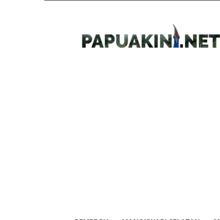
Papua
Kini