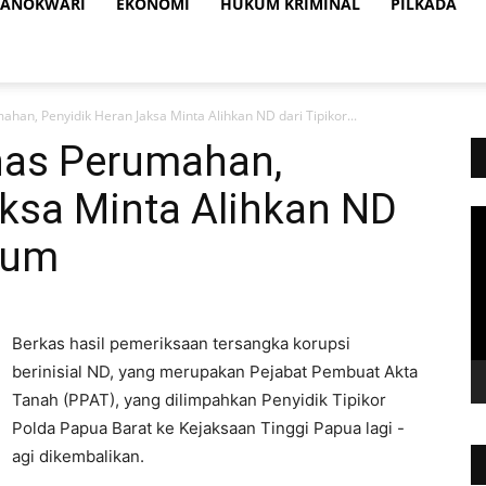
ANOKWARI
EKONOMI
HUKUM KRIMINAL
PILKADA
han, Penyidik Heran Jaksa Minta Alihkan ND dari Tipikor...
nas Perumahan,
aksa Minta Alihkan ND
Vi
Pl
idum
Berkas hasil pemeriksaan tersangka korupsi
berinisial ND, yang merupakan Pejabat Pembuat Akta
Tanah (PPAT), yang dilimpahkan Penyidik Tipikor
Polda Papua Barat ke Kejaksaan Tinggi Papua lagi -
agi dikembalikan.