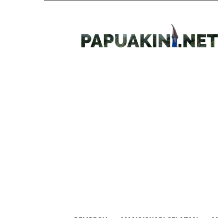
Papua
Kini