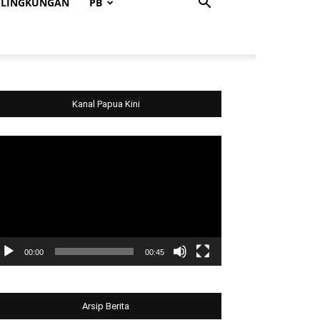
LINGKUNGAN
PB
Kanal Papua Kini
deo
ayer
00:00
00:45
Arsip Berita