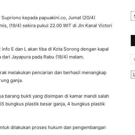
Ar
Be
Supriono kepada papuakini.co, Jumat (20/4)
s, (19/4) sekira pukul 22.00 WIT di Jln Kanal Victori
nfo E dan L akan tiba di Kota Sorong dengan kapal
ari Jayapura pada Rabu (18/4) malam.
Em
gerak melakukan pencarian dan berhasil menangkap
rung ganja.
sa barang bukti yang disimpan di kamar mandi salah
55 bungkus plastik besar ganja, 4 bungkus plastik
t untuk dilakukan proses hukum dan pengembangan