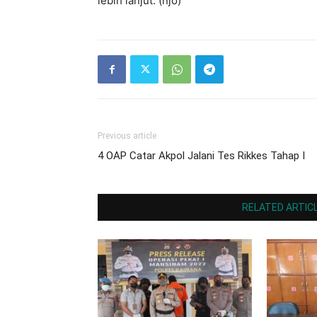
lebih lanjut. (njo)
Previous article
4 OAP Catar Akpol Jalani Tes Rikkes Tahap I
RELATED ARTIC