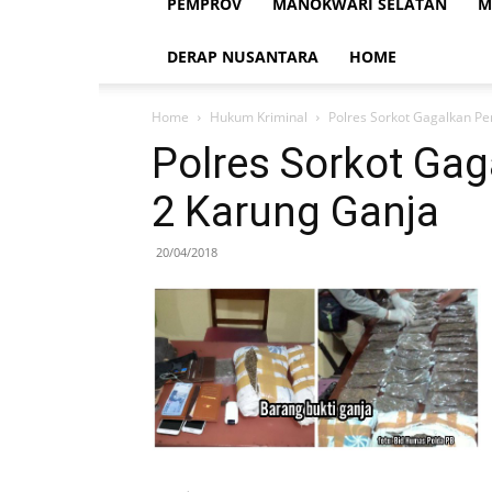
PEMPROV
MANOKWARI SELATAN
M
DERAP NUSANTARA
HOME
Home
Hukum Kriminal
Polres Sorkot Gagalkan P
Polres Sorkot Ga
2 Karung Ganja
20/04/2018