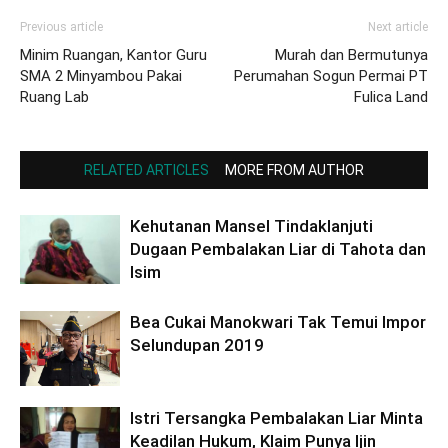
Previous article
Next article
Minim Ruangan, Kantor Guru
Murah dan Bermutunya
SMA 2 Minyambou Pakai
Perumahan Sogun Permai PT
Ruang Lab
Fulica Land
RELATED ARTICLES
MORE FROM AUTHOR
Kehutanan Mansel Tindaklanjuti
Dugaan Pembalakan Liar di Tahota dan
Isim
Bea Cukai Manokwari Tak Temui Impor
Selundupan 2019
Istri Tersangka Pembalakan Liar Minta
Keadilan Hukum, Klaim Punya Ijin