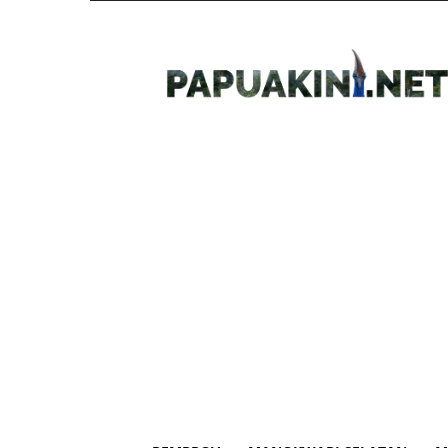
Papua
Kini