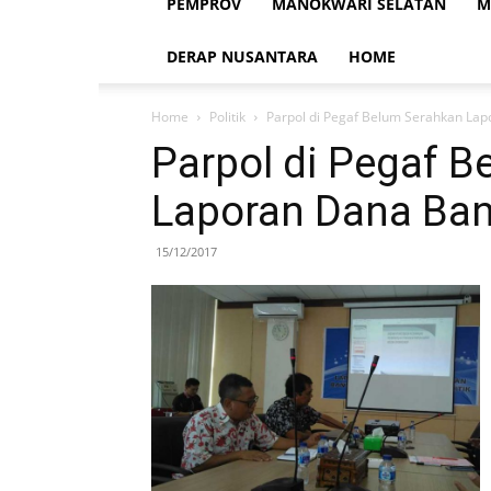
PEMPROV
MANOKWARI SELATAN
M
DERAP NUSANTARA
HOME
Home
Politik
Parpol di Pegaf Belum Serahkan La
Parpol di Pegaf 
Laporan Dana Ban
15/12/2017