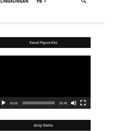
LINGKUNGAN
PB
Kanal Papua Kini
deo
ayer
00:00
00:45
Arsip Berita