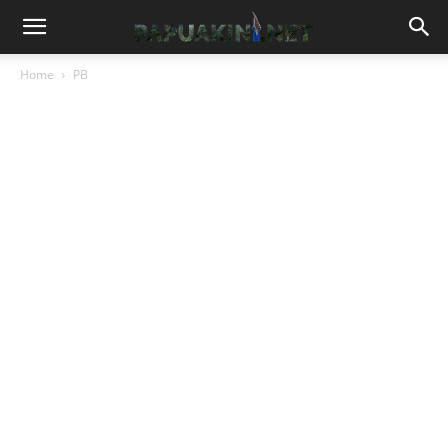
Home
PB