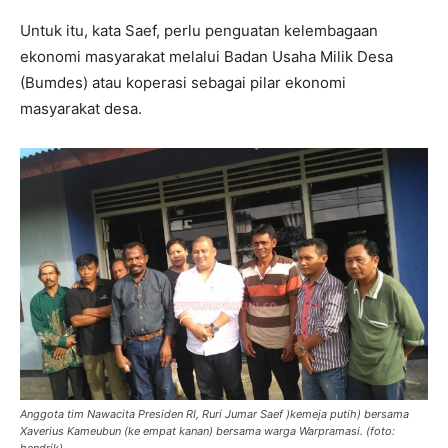
Untuk itu, kata Saef, perlu penguatan kelembagaan
ekonomi masyarakat melalui Badan Usaha Milik Desa
(Bumdes) atau koperasi sebagai pilar ekonomi
masyarakat desa.
Anggota tim Nawacita Presiden RI, Ruri Jumar Saef )kemeja putih) bersama
Xaverius Kameubun (ke empat kanan) bersama warga Warpramasi. (foto: