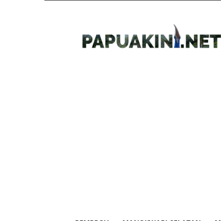
Papua
Kini