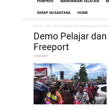
PEMPROV
MANOKWARI SELATAN
M
DERAP NUSANTARA
HOME
Home
PB
Demo Pelajar dan Mahasiswa Tolak Fre
Demo Pelajar dan
Freeport
07/04/2017