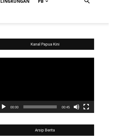
LINGKUNGAN
PB
Kanal Papua Kini
deo
ayer
00:00
00:45
Arsip Berita