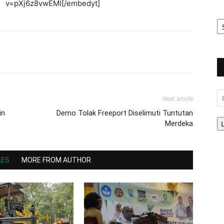
v=pXj6z8vwEMI[/embedyt]
Ar
Be
Em
Next article
in
Demo Tolak Freeport Diselimuti Tuntutan
Merdeka
LES
MORE FROM AUTHOR