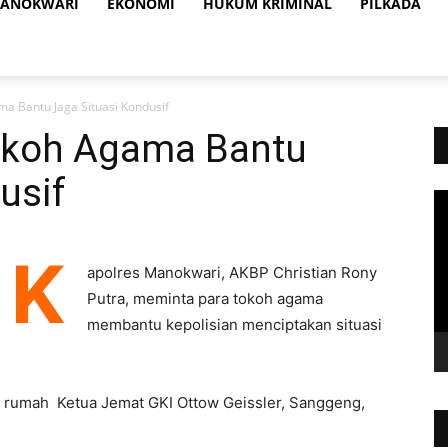
ANOKWARI
EKONOMI
HUKUM KRIMINAL
PILKADA
a Bantu Jaga Situasi Kondusif
okoh Agama Bantu
usif
Vi
Pl
K
apolres Manokwari, AKBP Christian Rony
Putra, meminta para tokoh agama
membantu kepolisian menciptakan situasi
i rumah Ketua Jemat GKI Ottow Geissler, Sanggeng,