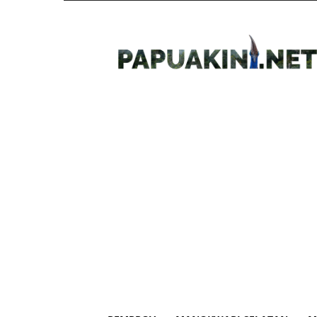
Papua
Kini