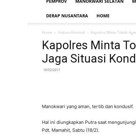
PEMPROV
MANOKWARI SELATAN
M
DERAP NUSANTARA
HOME
Home
Hukum Kriminal
Kapolres Minta Tokoh Agam
Kapolres Minta T
Jaga Situasi Kond
18/02/2017
Manokwari yang aman, tertib dan kondusif.
Hal ini diungkapkan Putra saat mengunjung
Pdt. Mamahit, Sabtu (18/2).