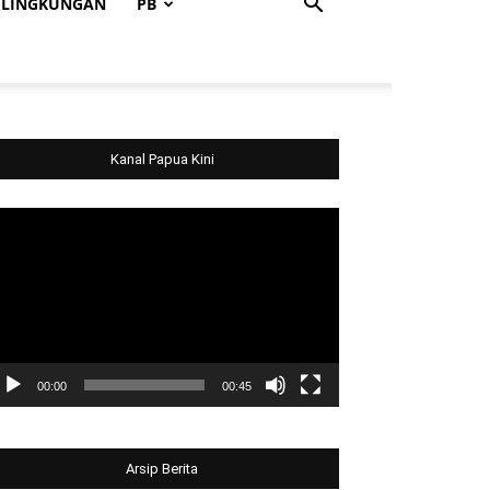
LINGKUNGAN
PB
Kanal Papua Kini
deo
ayer
00:00
00:45
Arsip Berita