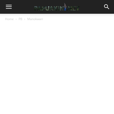
Home
PB
Manokwari