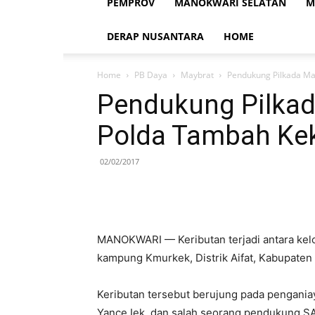
PEMPROV
MANOKWARI SELATAN
M
DERAP NUSANTARA
HOME
Home
PB Daya
Maybrat
Pendukung Pilkada Ma
Pendukung Pilkad
Polda Tambah Ke
02/02/2017
MANOKWARI — Keributan terjadi antara ke
kampung Kmurkek, Distrik Aifat, Kabupaten 
Keributan tersebut berujung pada penganiay
Yance Iek, dan salah seorang pendukung S