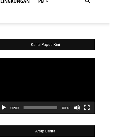
LINGKUNGAN
PB
Kanal Papua Kini
deo
ayer
00:00
00:45
Arsip Berita