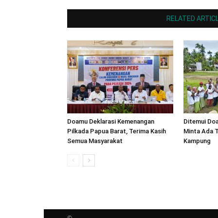
RELATED ARTIC
Doamu Deklarasi Kemenangan
Ditemui Do
Pilkada Papua Barat, Terima Kasih
Minta Ada T
Semua Masyarakat
Kampung
©