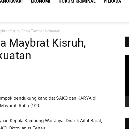
ANOKWARI
EKONOMI
HUKUM KRIMINAL
PILKADA
ybrat Kisruh, Polda Tambah Kekuatan
a Maybrat Kisruh,
kuatan
Vi
Pl
lompok pendukung kandidat SAKO dan KARYA di
Maybrat, Rabu (1/2).
aan Kepala Kampung Wer Jaya, Distrik Aifat Barat,
AKO, Oktovianus Tenau.