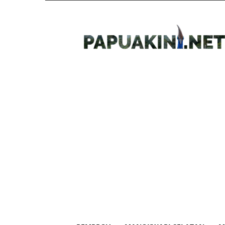
Papua
Kini