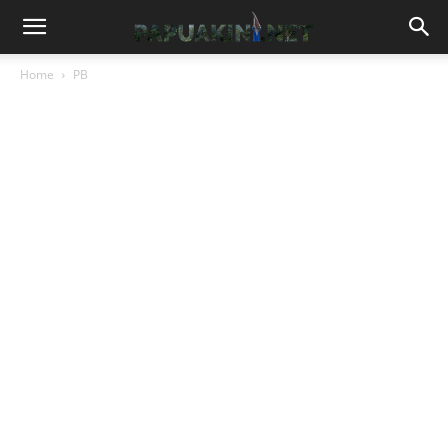
Home
PB