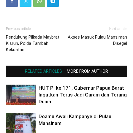
Previous article
Next article
Pendukung Pilkada Maybrat
Akses Masuk Pulau Mansiman
Kisruh, Polda Tambah
Disegel
Kekuatan
RELATED ARTICLES
MORE FROM AUTHOR
HUT PI ke 171, Gubernur Papua Barat
Ingatkan Terus Jadi Garam dan Terang
Dunia
Doamu Awali Kampanye di Pulau
Mansinam