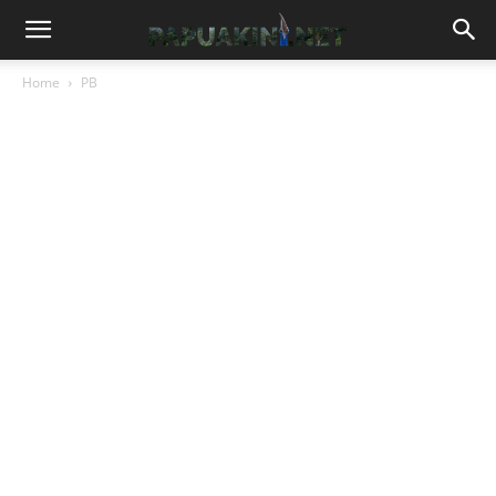
Home
PB