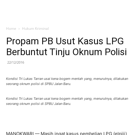
Home
Hukum Kriminal
Propam PB Usut Kasus LPG
Berbuntut Tinju Oknum Polisi
22/12/2016
Kondisi Tri Lukas Tarran usai kena bogem mentah yang, menurutnya, dilakukan
seorang oknum polisi di SPBU Jalan Baru.
Kondisi Tri Lukas Tarran usai kena bogem mentah yang, menurutnya, dilakukan
seorang oknum polisi di SPBU Jalan Baru.
MANOKWARI — Masih ingat kasus pembelian LPG (elpiji)