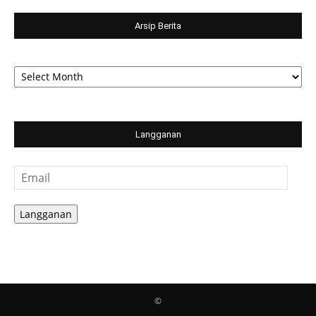
Arsip Berita
Arsip
Berita
Langganan
Email
Langganan
©