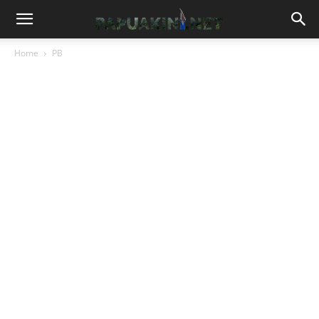
Home
PB