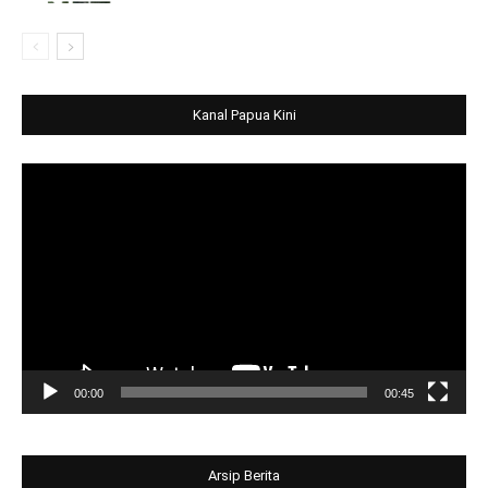
Kanal Papua Kini
Video
Player
00:00
00:45
Arsip Berita