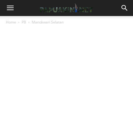
Home
PB
Manokwari Selatan