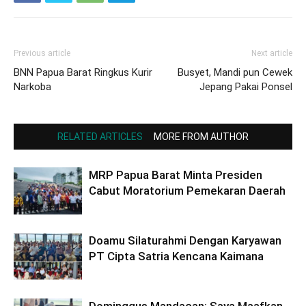
Previous article
Next article
BNN Papua Barat Ringkus Kurir
Busyet, Mandi pun Cewek
Narkoba
Jepang Pakai Ponsel
RELATED ARTICLES
MORE FROM AUTHOR
MRP Papua Barat Minta Presiden
Cabut Moratorium Pemekaran Daerah
Doamu Silaturahmi Dengan Karyawan
PT Cipta Satria Kencana Kaimana