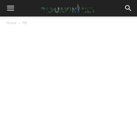
Home
PB