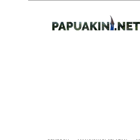
Papua
Kini