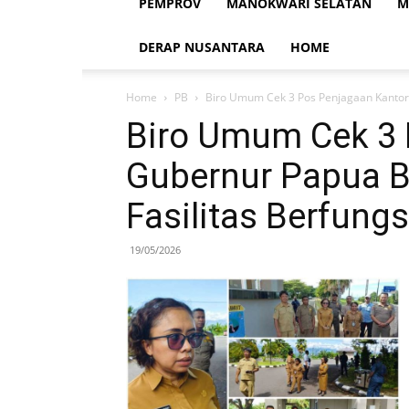
PEMPROV
MANOKWARI SELATAN
M
DERAP NUSANTARA
HOME
Home
PB
Biro Umum Cek 3 Pos Penjagaan Kantor G
Biro Umum Cek 3 
Gubernur Papua Ba
Fasilitas Berfungs
19/05/2026