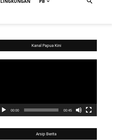
LINGKUNGAN
PB
Kanal Papua Kini
deo
ayer
00:00
00:45
Arsip Berita