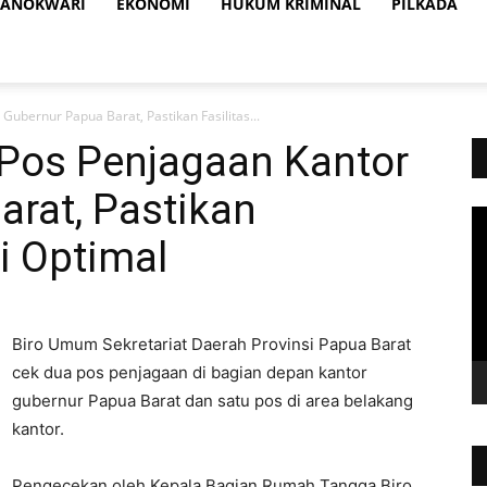
ANOKWARI
EKONOMI
HUKUM KRIMINAL
PILKADA
ubernur Papua Barat, Pastikan Fasilitas...
Pos Penjagaan Kantor
rat, Pastikan
Vi
Pl
i Optimal
Biro Umum Sekretariat Daerah Provinsi Papua Barat
cek dua pos penjagaan di bagian depan kantor
gubernur Papua Barat dan satu pos di area belakang
kantor.
Pengecekan oleh Kepala Bagian Rumah Tangga Biro