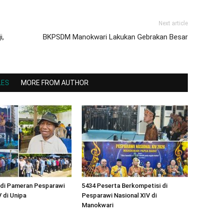
Next article
i,
BKPSDM Manokwari Lakukan Gebrakan Besar
LES
MORE FROM AUTHOR
 di Pameran Pesparawi
5434 Peserta Berkompetisi di
V di Unipa
Pesparawi Nasional XIV di
Manokwari