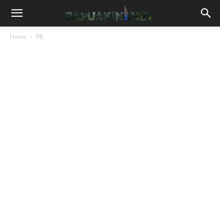
Home
PB