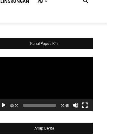
LINGKUNGAN
PB
Kanal Papua Kini
deo
ayer
00:00
00:45
Arsip Berita