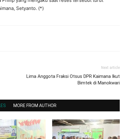
ta Philip yang mengaku saat reses tersebut turut
imana, Setyanto. (*)
Next article
Lima Anggota Fraksi Otsus DPR Kaimana Ikut
Bimtek di Manokwari
LES
MORE FROM AUTHOR