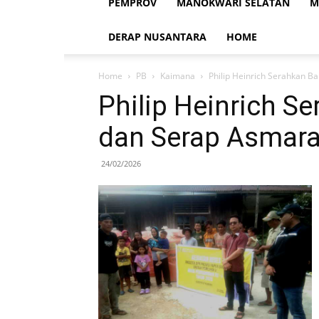
PEMPROV
MANOKWARI SELATAN
M
DERAP NUSANTARA
HOME
Home
PB
Kaimana
Philip Heinrich Serahkan B
Philip Heinrich S
dan Serap Asmara
24/02/2026