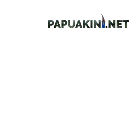
Papua
Kini