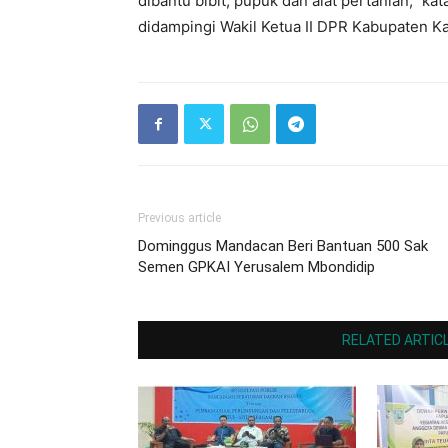
dibantu bibit, pupuk dan alat pertanian,” ka
didampingi Wakil Ketua II DPR Kabupaten Ka
Previous article
Dominggus Mandacan Beri Bantuan 500 Sak
Semen GPKAI Yerusalem Mbondidip
RELATED ARTIC