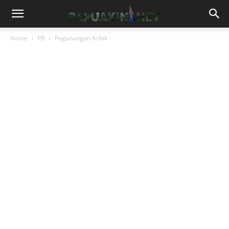
Home
PB
Pegunungan Arfak