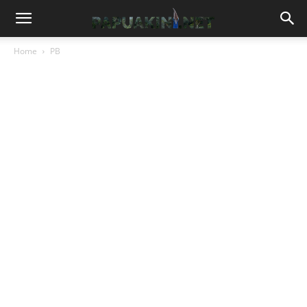
Home
PB