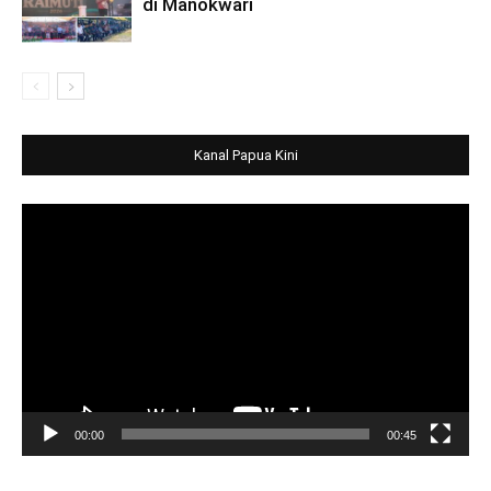
di Manokwari
Kanal Papua Kini
Video
Player
00:00
00:45