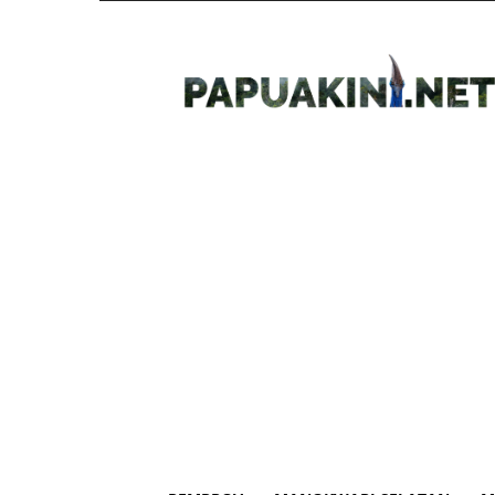
Papua
Kini