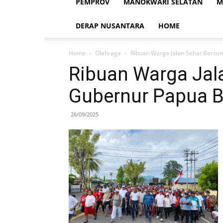
PEMPROV
MANOKWARI SELATAN
M
DERAP NUSANTARA
HOME
Home
Olahraga
Ribuan Warga Jalan Sehat Bersa
Ribuan Warga Jal
Gubernur Papua B
26/09/2025