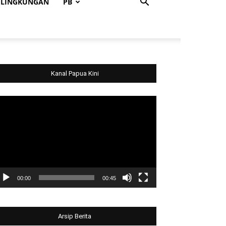
LINGKUNGAN
PB
Kanal Papua Kini
deo
ayer
00:00
00:45
Arsip Berita