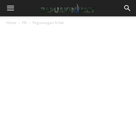
Home
PB
Pegunungan Arfak