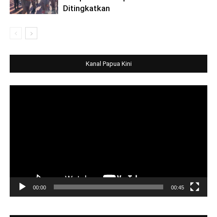
Ditingkatkan
Kanal Papua Kini
Video
Player
00:00
00:45