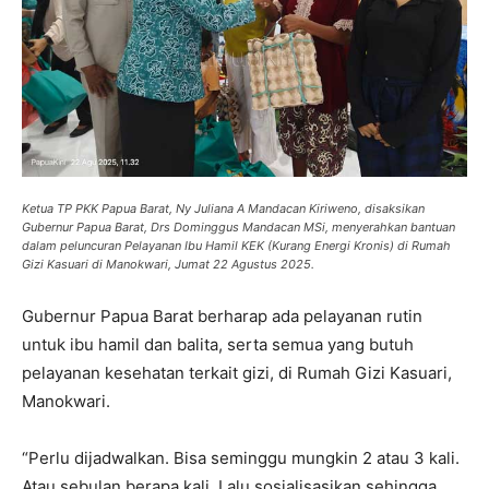
Ketua TP PKK Papua Barat, Ny Juliana A Mandacan Kiriweno, disaksikan
Gubernur Papua Barat, Drs Dominggus Mandacan MSi, menyerahkan bantuan
dalam peluncuran Pelayanan Ibu Hamil KEK (Kurang Energi Kronis) di Rumah
Gizi Kasuari di Manokwari, Jumat 22 Agustus 2025.
Gubernur Papua Barat berharap ada pelayanan rutin
untuk ibu hamil dan balita, serta semua yang butuh
pelayanan kesehatan terkait gizi, di Rumah Gizi Kasuari,
Manokwari.
“Perlu dijadwalkan. Bisa seminggu mungkin 2 atau 3 kali.
Atau sebulan berapa kali. Lalu sosialisasikan sehingga