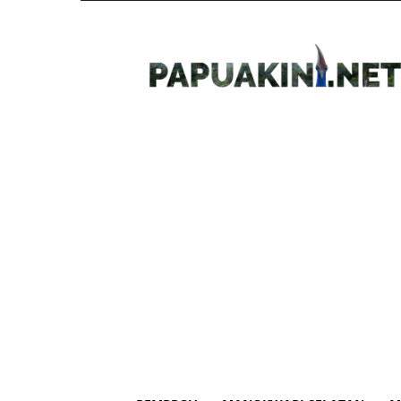
Papua
Kini