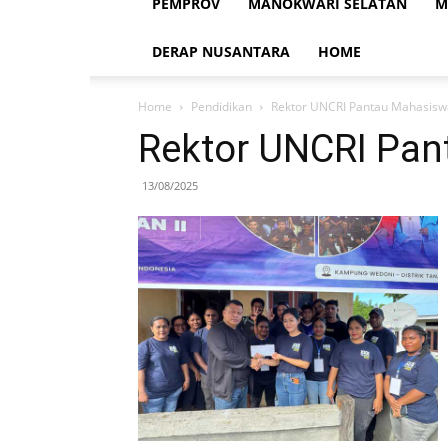
PEMPROV
MANOKWARI SELATAN
M
DERAP NUSANTARA
HOME
Home
Pendidikan
Rektor UNCRI Pantau Mahasis
Rektor UNCRI Pa
13/08/2025