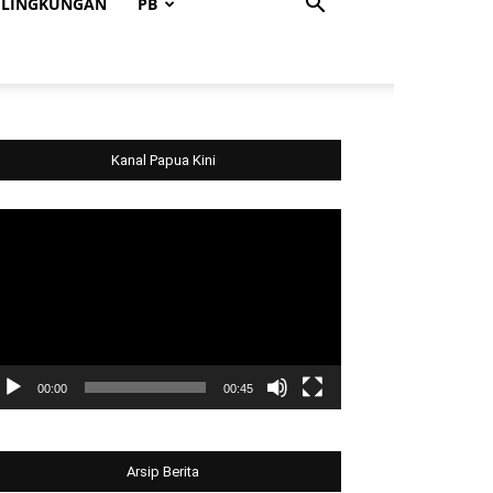
LINGKUNGAN
PB
Kanal Papua Kini
deo
ayer
00:00
00:45
Arsip Berita