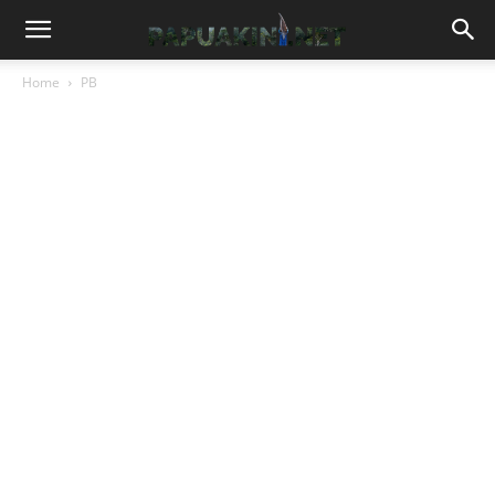
Home
PB