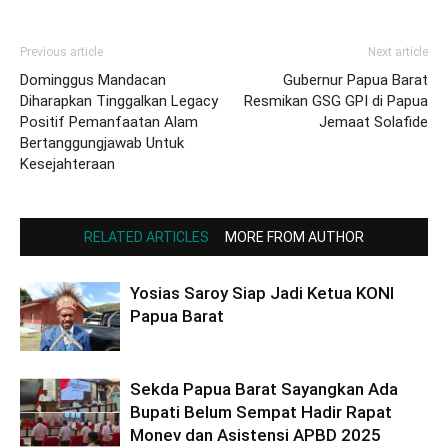
Previous article
Next article
Dominggus Mandacan
Gubernur Papua Barat
Diharapkan Tinggalkan Legacy
Resmikan GSG GPI di Papua
Positif Pemanfaatan Alam
Jemaat Solafide
Bertanggungjawab Untuk
Kesejahteraan
RELATED ARTICLES
MORE FROM AUTHOR
Yosias Saroy Siap Jadi Ketua KONI
Papua Barat
Sekda Papua Barat Sayangkan Ada
Bupati Belum Sempat Hadir Rapat
Monev dan Asistensi APBD 2025