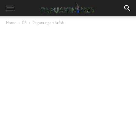
Home
PB
Pegunungan Arfak